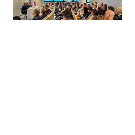
El sello FP, un compromiso para la calidad
de la formación dual en Cantabria
18/11/2025