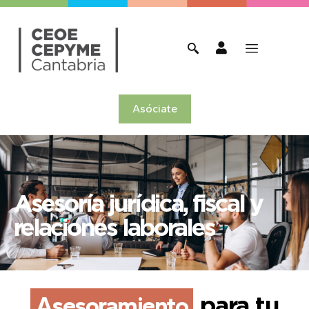
Asóciate
Asesoría jurídica, fiscal y
relaciones laborales
Asesoramiento
para tu