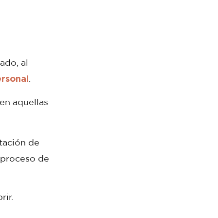
ado, al
ersonal
.
en aquellas
itación de
 proceso de
rir.