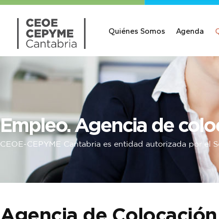
Quiénes Somos
Agenda
Empleo. Agencia de colo
CEOE-CEPYME Cantabria es entidad autorizada por el S
Agencia de Colocació