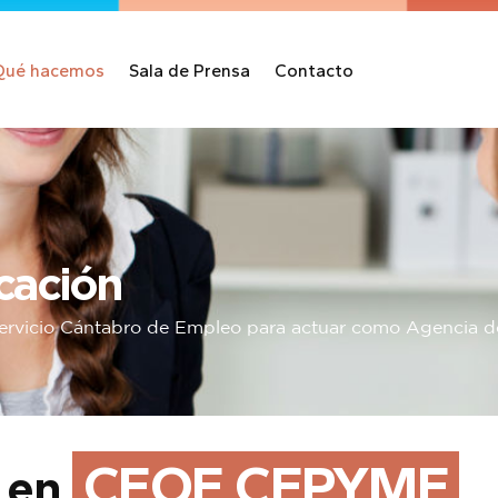
Qué hacemos
Sala de Prensa
Contacto
cación
ervicio Cántabro de Empleo para actuar como Agencia d
CEOE CEPYME
n en