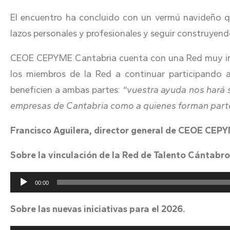
El encuentro ha concluido con un vermú navideño qu
lazos personales y profesionales y seguir construye
CEOE CEPYME Cantabria cuenta con una Red muy impli
los miembros de la Red a continuar participando a
beneficien a ambas partes:
“vuestra ayuda nos hará s
empresas de Cantabria como a quienes forman parte
Francisco Aguilera, director general de CEOE CEP
Sobre la vinculación de la Red de Talento Cántabro 
Reproductor
00:00
de
Sobre las nuevas iniciativas para el 2026.
audio