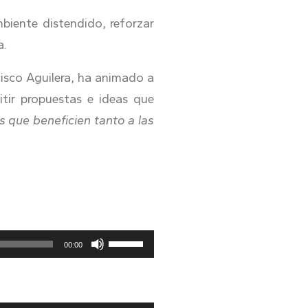
biente distendido, reforzar
a.
isco Aguilera, ha animado a
tir propuestas e ideas que
s que beneficien tanto a las
Utiliza
00:00
las
teclas
de