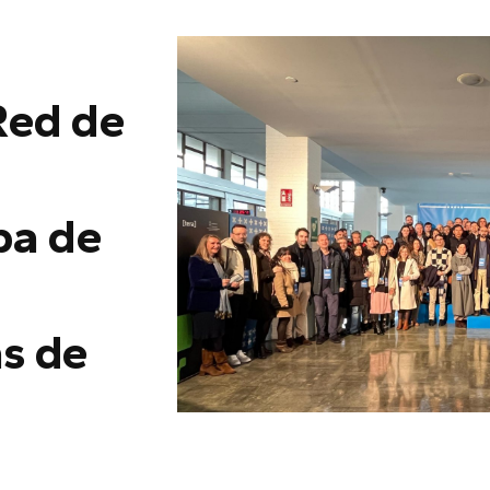
Red de
pa de
as de