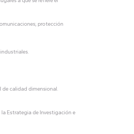
gares a que se refiere el
lecomunicaciones; protección
industriales.
l de calidad dimensional.
la Estrategia de Investigación e