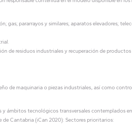
n responsable contenida en el modelo disponible en los lu
ión; gas; pararrayos y similares; aparatos elevadores; te
ial.
tión de residuos industriales y recuperación de productos 
eño de maquinaria o piezas industriales, así como contro
ios y ámbitos tecnológicos transversales contemplados en 
e de Cantabria (iCan 2020): Sectores prioritarios: