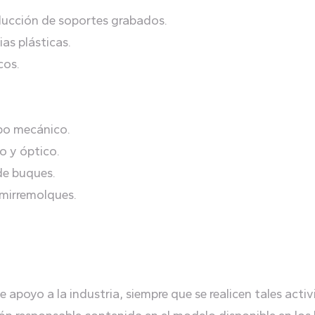
roducción de soportes grabados.
as plásticas.
cos.
ipo mecánico.
co y óptico.
de buques.
emirremolques.
e apoyo a la industria, siempre que se realicen tales activ