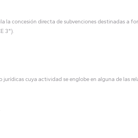
ula la concesión directa de subvenciones destinadas a fom
E 3").
 o jurídicas cuya actividad se englobe en alguna de las r
.