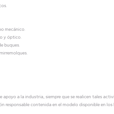
cos.
ipo mecánico.
co y óptico.
de buques.
emirremolques.
e apoyo a la industria, siempre que se realicen tales activ
n responsable contenida en el modelo disponible en los lu