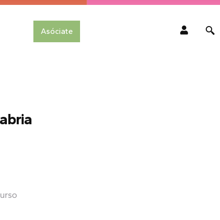
Asóciate
tabria
curso