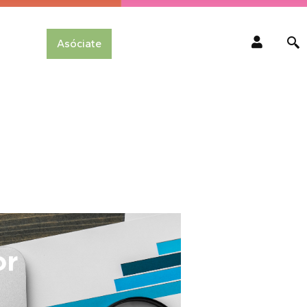
Asóciate
or