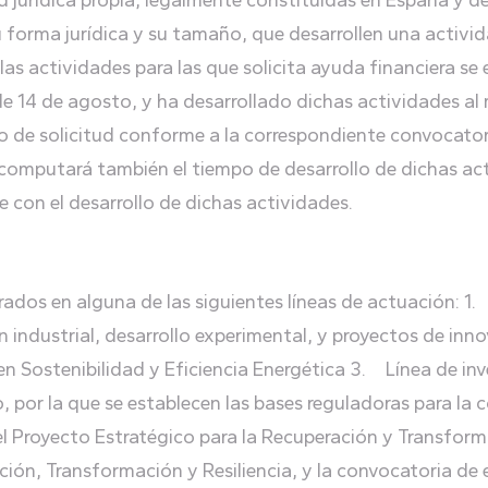
 jurídica propia, legalmente constituidas en España y de
 forma jurídica y su tamaño, que desarrollen una activid
si las actividades para las que solicita ayuda financiera s
de 14 de agosto, y ha desarrollado dichas actividades al
o de solicitud conforme a la correspondiente convocatori
e computará también el tiempo de desarrollo de dichas ac
e con el desarrollo de dichas actividades.
ados en alguna de las siguientes líneas de actuación: 1.
n industrial, desarrollo experimental, y proyectos de inn
en Sostenibilidad y Eficiencia Energética 3. Línea de i
, por la que se establecen las bases reguladoras para la
del Proyecto Estratégico para la Recuperación y Transfo
ción, Transformación y Resiliencia, y la convocatoria de