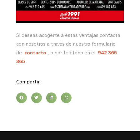
Si deseas acogerte a estas ventajas contacta
con nosotros a través de nuestro formulario
de
contacto
,
o por teléfono en el
942 365
365
.
Compartir: