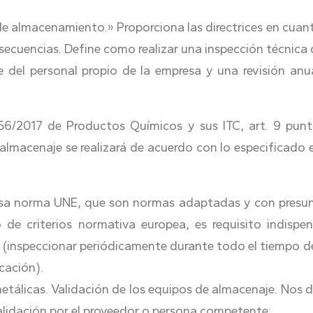
almacenamiento.» Proporciona las directrices en cuanto
secuencias. Define como realizar una inspección técnica 
e del personal propio de la empresa y una revisión anu
6/2017 de Productos Químicos y sus ITC, art. 9 punt
 almacenaje se realizará de acuerdo con lo especificado
en esa norma UNE, que son normas adaptadas y con presu
 de criterios normativa europea, es requisito indispen
 (inspeccionar periódicamente durante todo el tiempo de
cación).
etálicas. Validación de los equipos de almacenaje. Nos da
validación por el proveedor o persona competente: