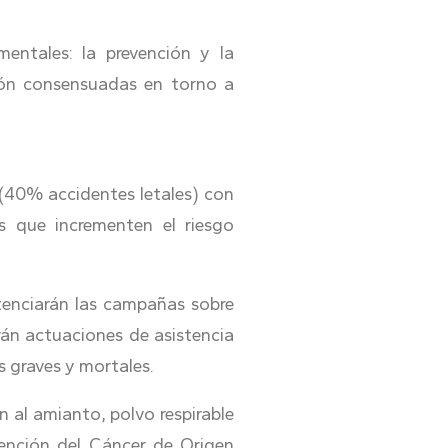
entales: la prevención y la
ción consensuadas en torno a
 (40% accidentes letales) con
es que incrementen el riesgo
tenciarán las campañas sobre
arán actuaciones de asistencia
s graves y mortales.
n al amianto, polvo respirable
vención del Cáncer de Origen