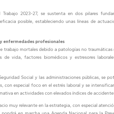
 Trabajo 2023-27, se sustenta en dos pilares fundam
 eficacia posible, estableciendo unas líneas de actua
o y enfermedades profesionales
de trabajo mortales debido a patologías no traumáticas
os de vida, factores biomédicos y estresores laboral
eguridad Social y las administraciones públicas, se po
, con especial foco en el estrés laboral y se intensific
ormativa en actividades con elevados índices de accidente
acio muy relevante en la estrategia, con especial atenció
 Se pondrá en marcha una Agenda Nacional para la Pre