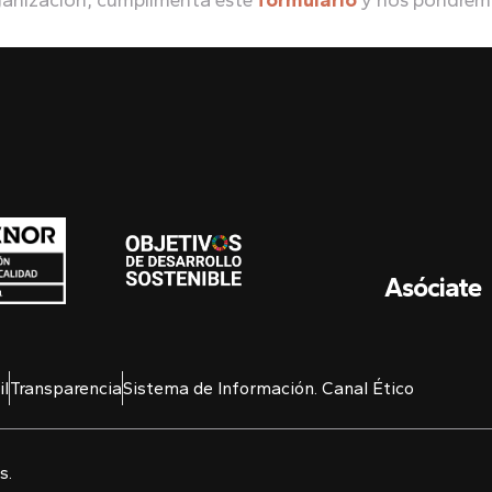
rganización, cumplimenta este
formulario
y nos pondremo
Asóciate
l
Transparencia
Sistema de Información. Canal Ético
s.