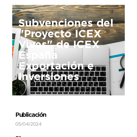
Subvenciones del
"Proyecto ICEX
Vives" de ICEX
España
Exportación e
Inversiones
Publicación
05/04/2024