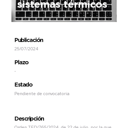
sistemas térmicos
Publicación
25/07/2024
Plazo
-
Estado
Pendiente de convocatoria
Descripción
Orden TED/765/2024, de 22 de julio, por la que