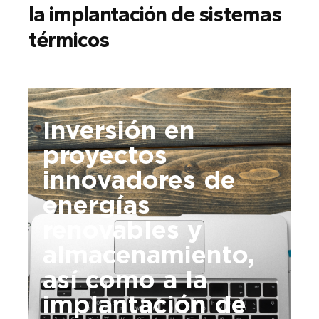
la implantación de sistemas
térmicos
Inversión en
proyectos
innovadores de
energías
renovables y
almacenamiento,
así como a la
implantación de