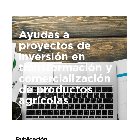
Ayudas a
proyectos de
inversión en
transformación y
comercialización
de productos
agrícolas
Publicación